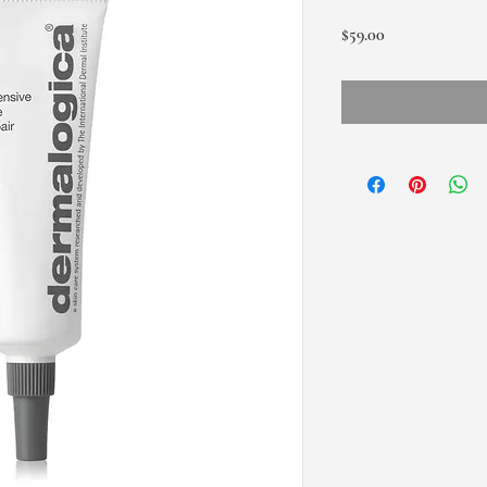
価
$59.00
格