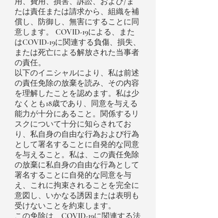
用、費用、損害、訴訟、および/ま
たは責任または請求から、組織を補
償し、防御し、無害にすることに同
意します。 COVID-19による、また
はCOVID-19に関連する負傷、損失、
または死亡による解放された当事者
の責任。
以下のイニシャルにより、私は前述
の責任免除の放棄を読み、その内容
を理解したことを認めます。私は少
なくとも18歳であり、同意を与える
能力が十分にあること。関係するリ
スクについて十分に知らされてお
り、私自身の自由な行為および行為
として署名することに自発的な同意
を与えること。私は、この責任免除
の放棄に私自身の自由な行為として
署名することに自発的な同意を与
え、これに拘束されることを完全に
意図し、いかなる誘因または表明も
受けないことを約束します。
この免除は、COVID-19に関連する法