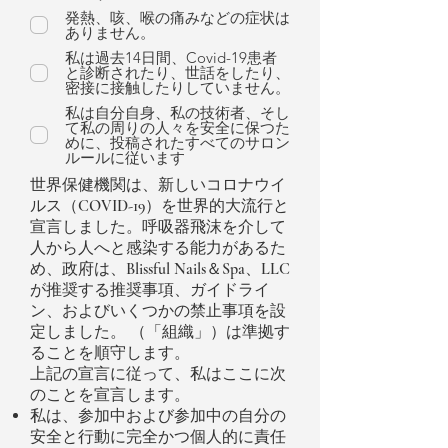
発熱、咳、喉の痛みなどの症状は
ありません。
私は過去14日間、Covid-19患者
と診断されたり、世話をしたり、
密接に接触したりしていません。
私は自分自身、私の技術者、そし
て私の周りの人々を安全に保つた
めに、投稿されたすべてのサロン
ルールに従います
世界保健機関は、新しいコロナウイ
ルス（COVID-19）を世界的大流行と
宣言しました。呼吸器飛沫を介して
人から人へと感染する能力があるた
め、政府は、Blissful Nails＆Spa、LLC
が推奨する推奨事項、ガイドライ
ン、およびいくつかの禁止事項を設
定しました。 （「組織」）は準拠す
ることを順守します。
上記の宣言に従って、私はここに次
のことを宣言します。
私は、参加中および参加中の自分の
安全と行動に完全かつ個人的に責任