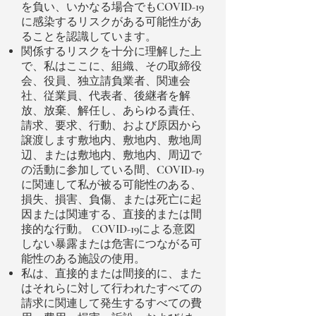
を負い、いかなる場合でもCOVID-19
に感染するリスクがある可能性があ
ることを認識しています。
関係するリスクを十分に理解した上
で、私はここに、組織、その取締役
会、役員、独立請負業者、関連会
社、従業員、代表者、後継者を解
放、放棄、解任し、あらゆる責任、
請求、要求、行動、および原因から
譲渡します敷地内、敷地内、敷地周
辺、または敷地内、敷地内、周辺で
の活動に参加している間、COVID-19
に関連して私が被る可能性のある、
損失、損害、負傷、または死亡に起
因または関連する、直接的または間
接的な行動。 COVID-19による意図
しない暴露または危害につながる可
能性のある施設の使用。
私は、直接的または間接的に、また
はそれらに対して行われたすべての
請求に関連して発生するすべての費