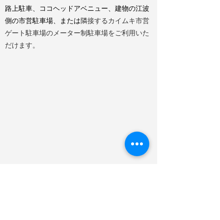
路上駐車、ココヘッドアベニュー、建物の江波
側の市営駐車場、または
隣接するカイムキ市営
ゲート駐車場のメーター制駐車場をご利用いた
だけます。
営業時間
月、火、木、金、土：午前9時〜午後6時
日曜日：10 am-5pm